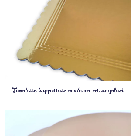
Tavolette kappettate oro/nero rettangolari