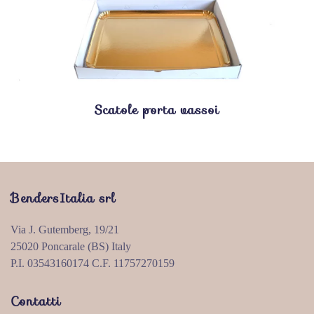
Scatole porta vassoi
BendersItalia srl
Via J. Gutemberg, 19/21
25020 Poncarale (BS) Italy
P.I. 03543160174 C.F. 11757270159
Contatti