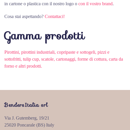
in cartone o plastica con il nostro logo o
con il vostro brand
.
Cosa stai aspettando?
Contattaci!
Gamma prodotti
Pirottini, pirottini industriali, copripaste e sottogeli, pizzi e
sottofritti, tulip cup, scatole, cartonaggi, forme di cottura, carta da
forno e altri prodotti.
BendersItalia srl
Via J. Gutemberg, 19/21
25020 Poncarale (BS) Italy