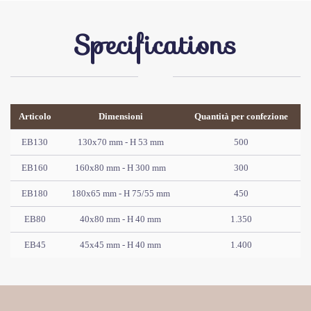
Specifications
Articolo
Dimensioni
Quantità per confezione
EB130
130x70 mm - H 53 mm
500
EB160
160x80 mm - H 300 mm
300
EB180
180x65 mm - H 75/55 mm
450
EB80
40x80 mm - H 40 mm
1.350
EB45
45x45 mm - H 40 mm
1.400