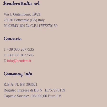
BendersItalia srl
Via J. Gutemberg, 19/21
25020 Poncarale (BS) Italy
P.I.03543160174 C.F.11757270159
Contacts
T +39 030 2677535
F +39 030 2677545
E
info@benders.it
Company info
R.E.A. N. BS-393621
Registro Imprese di BS N. 11757270159
Capitale Sociale: 106.000,00 Euro I.V.