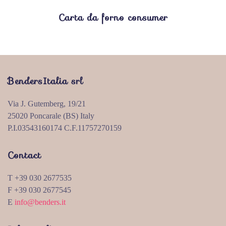
Carta da forno consumer
BendersItalia srl
Via J. Gutemberg, 19/21
25020 Poncarale (BS) Italy
P.I.03543160174 C.F.11757270159
Contact
T +39 030 2677535
F +39 030 2677545
E
info@benders.it